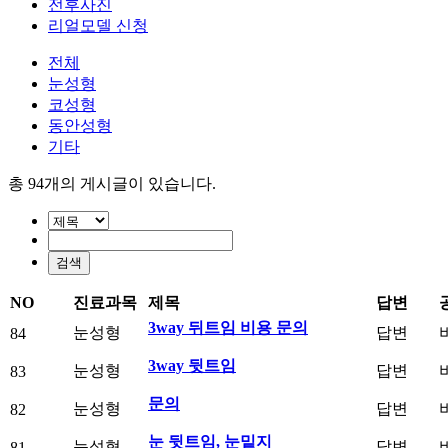
전후사진
리얼모델 신청
전체
눈성형
코성형
동안성형
기타
총
94
개의 게시글이 있습니다.
NO
진료과목
제목
답변
3way 뒤트임 비용 문의
눈성형
답변
84
3way 뒷트임
눈성형
답변
83
문의
눈성형
답변
82
눈 뒷트임, 눈밑지
눈성형
답변
81