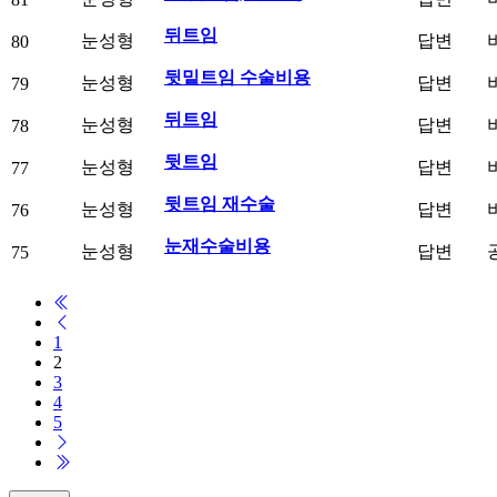
뒤트임
눈성형
답변
80
뒷밑트임 수술비용
눈성형
답변
79
뒤트임
눈성형
답변
78
뒷트임
눈성형
답변
77
뒷트임 재수술
눈성형
답변
76
눈재수술비용
눈성형
답변
75
1
2
3
4
5