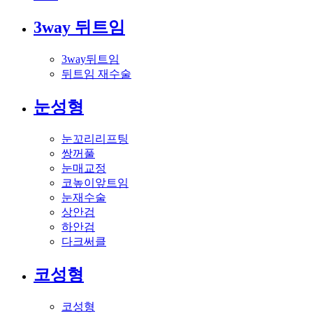
3way 뒤트임
3way뒤트임
뒤트임 재수술
눈성형
눈꼬리리프팅
쌍꺼풀
눈매교정
코높이앞트임
눈재수술
상안검
하안검
다크써클
코성형
코성형