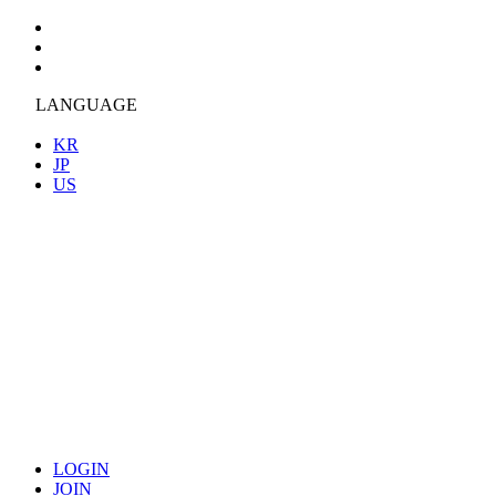
LANGUAGE
KR
JP
US
LOGIN
JOIN