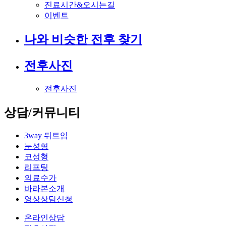
진료시간&오시는길
이벤트
나와 비슷한 전후 찾기
전후사진
전후사진
상담/커뮤니티
3way 뒤트임
눈성형
코성형
리프팅
의료수가
바라본소개
영상상담신청
온라인상담