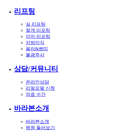
리프팅
실 리프팅
절개 리프팅
이마 리프팅
지방이식
필러&쁘띠
물광주사
상담/커뮤니티
온라인상담
리얼모델 신청
의료 수가
바라본소개
바라본소개
병원 둘러보기