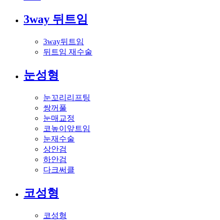
3way 뒤트임
3way뒤트임
뒤트임 재수술
눈성형
눈꼬리리프팅
쌍꺼풀
눈매교정
코높이앞트임
눈재수술
상안검
하안검
다크써클
코성형
코성형