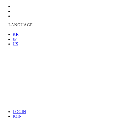
LANGUAGE
KR
JP
US
LOGIN
JOIN