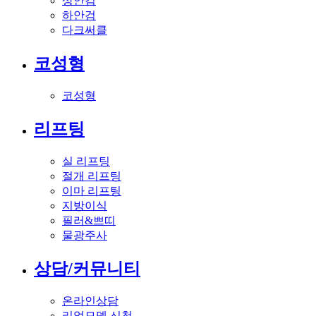
상안검
하안검
다크써클
코성형
코성형
리프팅
실 리프팅
절개 리프팅
이마 리프팅
지방이식
필러&쁘띠
물광주사
상담/커뮤니티
온라인상담
리얼모델 신청