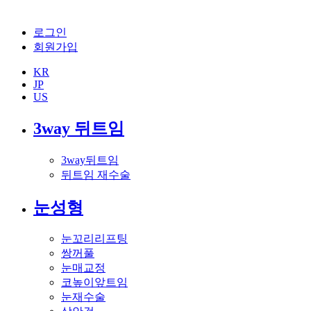
로그인
회원가입
KR
JP
US
3way 뒤트임
3way뒤트임
뒤트임 재수술
눈성형
눈꼬리리프팅
쌍꺼풀
눈매교정
코높이앞트임
눈재수술